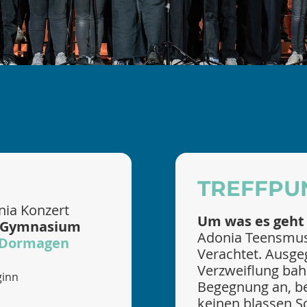
TREFFPU
nia Konzert
Um was es geht
n-Gymnasium
Adonia Teensmusi
9 Dormagen
Verachtet. Ausge
Verzweiflung bah
ginn
Begegnung an, be
keinen blassen S